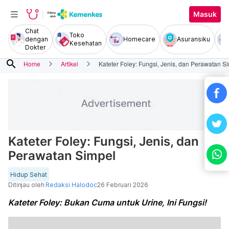
Masuk
Chat
Toko
dengan
Homecare
Asuransiku
Kesehatan
Dokter
search
Home
Artikel
Kateter Foley: Fungsi, Jenis, dan Perawatan S
Kateter Foley: Fungsi, Jenis, dan
Perawatan Simpel
Hidup Sehat
Ditinjau oleh
Redaksi Halodoc
26 Februari 2026
Kateter Foley: Bukan Cuma untuk Urine, Ini Fungsi!