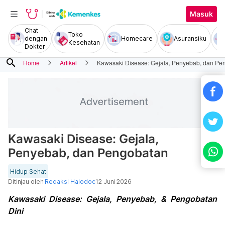
Masuk
Chat
Toko
dengan
Homecare
Asuransiku
Kesehatan
Dokter
search
Home
Artikel
Kawasaki Disease: Gejala, Penyebab, dan Pe
Kawasaki Disease: Gejala,
Penyebab, dan Pengobatan
Hidup Sehat
Ditinjau oleh
Redaksi Halodoc
12 Juni 2026
Kawasaki Disease: Gejala, Penyebab, & Pengobatan
Dini