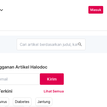
ard_arrow_down
Masuk
search
gganan Artikel Halodoc
Kirim
erkini
Lihat Semua
irus
Diabetes
Jantung