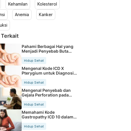
Kehamilan
Kolesterol
nsi
Anemia
Kanker
uksi
 Terkait
Pahami Berbagai Hal yang
Menjadi Penyebab Buta
Warna
Hidup Sehat
Mengenal Kode ICD X
Pterygium untuk Diagnosis
Mata
Hidup Sehat
Mengenal Penyebab dan
Gejala Perforation pada
Tubuh
Hidup Sehat
Memahami Kode
Gastropathy ICD 10 dalam
Rekam Medis Pasien
Hidup Sehat