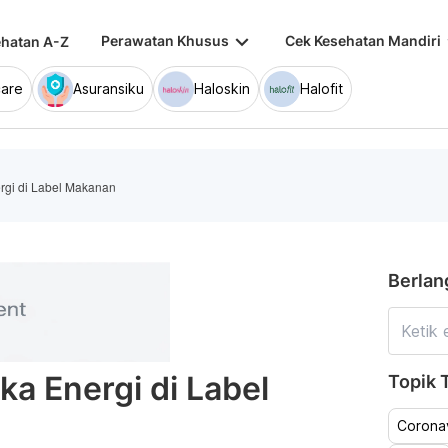
keyboard_arrow_down
keybo
Perawatan Khusus
Cek Kesehatan Mandiri
hatan A-Z
are
Asuransiku
Haloskin
Halofit
rgi di Label Makanan
Berlan
ka Energi di Label
Topik T
Coronav