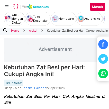
Masuk
Chat
Toko
dengan
Homecare
Asuransiku
Kesehatan
Dokter
search
Home
Artikel
Kebutuhan Zat Besi per Hari: Cukupi Angka Ini
Kebutuhan Zat Besi per Hari:
Cukupi Angka Ini!
Hidup Sehat
Ditinjau oleh
Redaksi Halodoc
22 April 2026
Kebutuhan Zat Besi Per Hari: Cek Angka Idealmu di
Sini