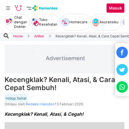
Masuk
Chat
Toko
dengan
Homecare
Asuransiku
Kesehatan
Dokter
search
Home
Artikel
Kecengklak? Kenali, Atasi, & Cara Cepat Sem
Kecengklak? Kenali, Atasi, & Cara
Cepat Sembuh!
Hidup Sehat
Ditinjau oleh
Redaksi Halodoc
13 Februari 2026
Kecengklak? Kenali, Atasi, & Cegah!