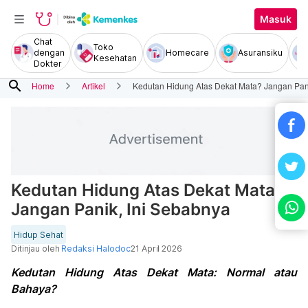
Masuk
Chat
Toko
dengan
Homecare
Asuransiku
Kesehatan
Dokter
search
Home
Artikel
Kedutan Hidung Atas Dekat Mata? Jangan Pan
Kedutan Hidung Atas Dekat Mata?
Jangan Panik, Ini Sebabnya
Hidup Sehat
Ditinjau oleh
Redaksi Halodoc
21 April 2026
Kedutan Hidung Atas Dekat Mata: Normal atau
Bahaya?