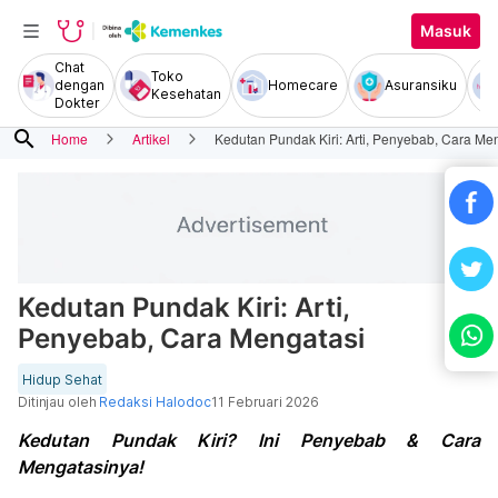
Masuk
Chat
Toko
dengan
Homecare
Asuransiku
Kesehatan
Dokter
search
Home
Artikel
Kedutan Pundak Kiri: Arti, Penyebab, Cara Me
Kedutan Pundak Kiri: Arti,
Penyebab, Cara Mengatasi
Hidup Sehat
Ditinjau oleh
Redaksi Halodoc
11 Februari 2026
Kedutan Pundak Kiri? Ini Penyebab & Cara
Mengatasinya!