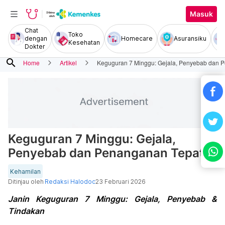
Masuk
Chat
Toko
dengan
Homecare
Asuransiku
Kesehatan
Dokter
search
Home
Artikel
Keguguran 7 Minggu: Gejala, Penyebab dan 
Keguguran 7 Minggu: Gejala,
Penyebab dan Penanganan Tepat
Kehamilan
Ditinjau oleh
Redaksi Halodoc
23 Februari 2026
Janin Keguguran 7 Minggu: Gejala, Penyebab &
Tindakan