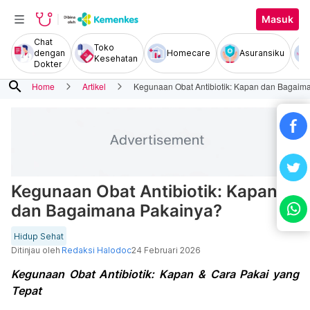
Masuk
Chat
Toko
dengan
Homecare
Asuransiku
Kesehatan
Dokter
search
Home
Artikel
Kegunaan Obat Antibiotik: Kapan dan Bagaim
Kegunaan Obat Antibiotik: Kapan
dan Bagaimana Pakainya?
Hidup Sehat
Ditinjau oleh
Redaksi Halodoc
24 Februari 2026
Kegunaan Obat Antibiotik: Kapan & Cara Pakai yang
Tepat