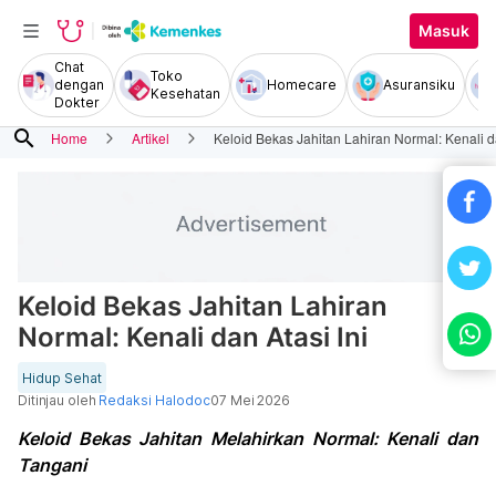
Masuk
Chat
Toko
dengan
Homecare
Asuransiku
Kesehatan
Dokter
search
Home
Artikel
Keloid Bekas Jahitan Lahiran Normal: Kenali da
Keloid Bekas Jahitan Lahiran
Normal: Kenali dan Atasi Ini
Hidup Sehat
Ditinjau oleh
Redaksi Halodoc
07 Mei 2026
Keloid Bekas Jahitan Melahirkan Normal: Kenali dan
Tangani