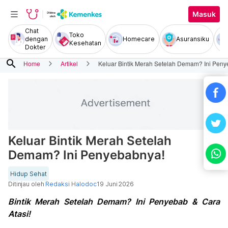
Masuk
Chat
Toko
dengan
Homecare
Asuransiku
Kesehatan
Dokter
search
Home
Artikel
Keluar Bintik Merah Setelah Demam? Ini Pen
Keluar Bintik Merah Setelah
Demam? Ini Penyebabnya!
Hidup Sehat
Ditinjau oleh
Redaksi Halodoc
19 Juni 2026
Bintik Merah Setelah Demam? Ini Penyebab & Cara
Atasi!