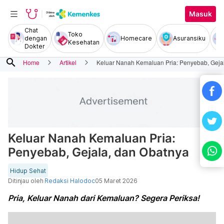
Masuk
Chat
Toko
dengan
Homecare
Asuransiku
Kesehatan
Dokter
search
Home
Artikel
Keluar Nanah Kemaluan Pria: Penyebab, Geja
Keluar Nanah Kemaluan Pria:
Penyebab, Gejala, dan Obatnya
Hidup Sehat
Ditinjau oleh
Redaksi Halodoc
05 Maret 2026
Pria, Keluar Nanah dari Kemaluan? Segera Periksa!