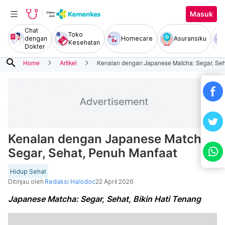
Masuk
Chat
Toko
dengan
Homecare
Asuransiku
Kesehatan
Dokter
search
Home
Artikel
Kenalan dengan Japanese Matcha: Segar, Seh
Kenalan dengan Japanese Matcha:
Segar, Sehat, Penuh Manfaat
Hidup Sehat
Ditinjau oleh
Redaksi Halodoc
22 April 2026
Japanese Matcha: Segar, Sehat, Bikin Hati Tenang