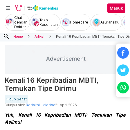
Masuk
Chat
Toko
dengan
Homecare
Asuransiku
Kesehatan
Dokter
search
Home
Artikel
Kenali 16 Kepribadian MBTI, Temukan Tipe Di
Kenali 16 Kepribadian MBTI,
Temukan Tipe Dirimu
Hidup Sehat
Ditinjau oleh
Redaksi Halodoc
21 April 2026
Yuk, Kenali 16 Kepribadian MBTI: Temukan Tipe
Aslimu!