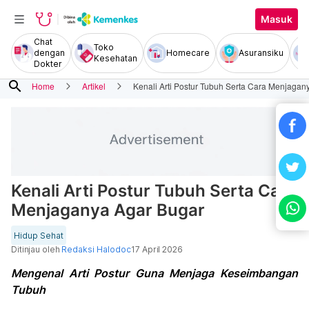
Masuk
Chat
Toko
dengan
Homecare
Asuransiku
Kesehatan
Dokter
search
Home
Artikel
Kenali Arti Postur Tubuh Serta Cara Menjagan
Kenali Arti Postur Tubuh Serta Cara
Menjaganya Agar Bugar
Hidup Sehat
Ditinjau oleh
Redaksi Halodoc
17 April 2026
Mengenal Arti Postur Guna Menjaga Keseimbangan
Tubuh