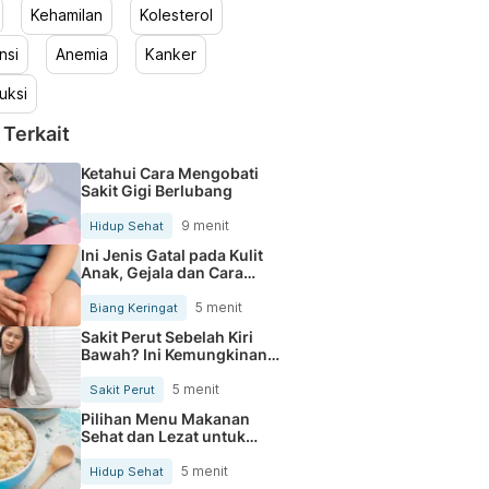
Kehamilan
Kolesterol
nsi
Anemia
Kanker
uksi
 Terkait
Ketahui Cara Mengobati
Sakit Gigi Berlubang
9 menit
Hidup Sehat
Ini Jenis Gatal pada Kulit
Anak, Gejala dan Cara
Mengobatinya
5 menit
Biang Keringat
Sakit Perut Sebelah Kiri
Bawah? Ini Kemungkinan
Penyebabnya
5 menit
Sakit Perut
Pilihan Menu Makanan
Sehat dan Lezat untuk
Mengurangi Kolesterol
5 menit
Hidup Sehat