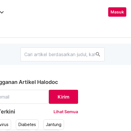
ard_arrow_down
Masuk
search
gganan Artikel Halodoc
Kirim
erkini
Lihat Semua
irus
Diabetes
Jantung