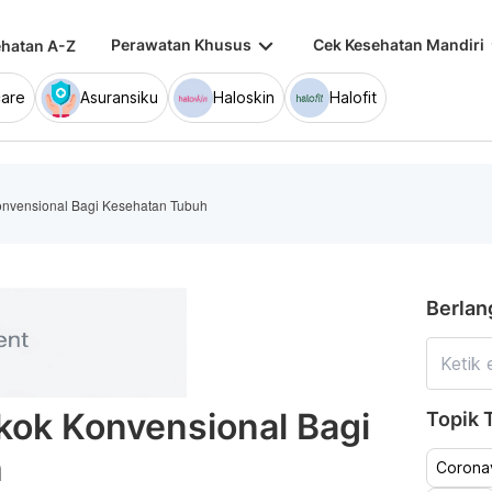
keyboard_arrow_down
keybo
Perawatan Khusus
Cek Kesehatan Mandiri
hatan A-Z
are
Asuransiku
Haloskin
Halofit
onvensional Bagi Kesehatan Tubuh
Berlan
kok Konvensional Bagi
Topik T
h
Coronav