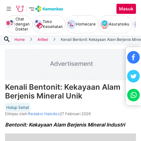
Masuk
Chat
Toko
dengan
Homecare
Asuransiku
Kesehatan
Dokter
search
Home
Artikel
Kenali Bentonit: Kekayaan Alam Berjenis Mine
Kenali Bentonit: Kekayaan Alam
Berjenis Mineral Unik
Hidup Sehat
Ditinjau oleh
Redaksi Halodoc
27 Februari 2026
Bentonit: Kekayaan Alam Berjenis Mineral Industri