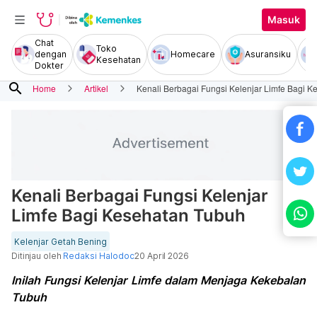
Masuk
Chat
Toko
dengan
Homecare
Asuransiku
Kesehatan
Dokter
search
Home
Artikel
Kenali Berbagai Fungsi Kelenjar Limfe Bagi 
Kenali Berbagai Fungsi Kelenjar
Limfe Bagi Kesehatan Tubuh
Kelenjar Getah Bening
Ditinjau oleh
Redaksi Halodoc
20 April 2026
Inilah Fungsi Kelenjar Limfe dalam Menjaga Kekebalan
Tubuh