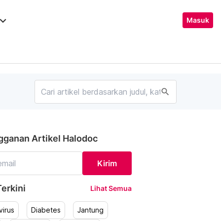
ard_arrow_down
Masuk
search
gganan Artikel Halodoc
Kirim
erkini
Lihat Semua
irus
Diabetes
Jantung