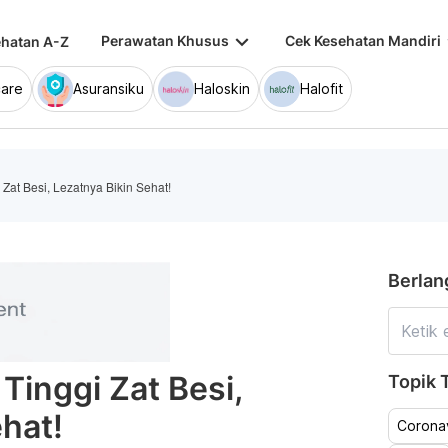
keyboard_arrow_down
keybo
Perawatan Khusus
Cek Kesehatan Mandiri
hatan A-Z
are
Asuransiku
Haloskin
Halofit
Zat Besi, Lezatnya Bikin Sehat!
Berlan
Tinggi Zat Besi,
Topik T
ehat!
Coronav