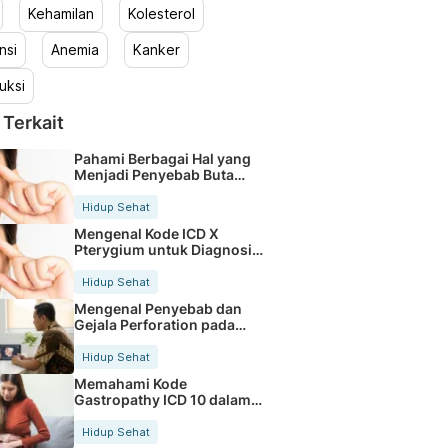
Kehamilan
Kolesterol
nsi
Anemia
Kanker
uksi
 Terkait
Pahami Berbagai Hal yang
Menjadi Penyebab Buta
Warna
Hidup Sehat
Mengenal Kode ICD X
Pterygium untuk Diagnosis
Mata
Hidup Sehat
Mengenal Penyebab dan
Gejala Perforation pada
Tubuh
Hidup Sehat
Memahami Kode
Gastropathy ICD 10 dalam
Rekam Medis Pasien
Hidup Sehat