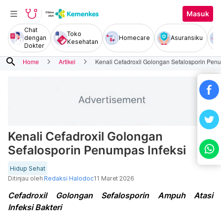
Masuk
Chat
Toko
dengan
Homecare
Asuransiku
Kesehatan
Dokter
search
Home
Artikel
Kenali Cefadroxil Golongan Sefalosporin Penu
Kenali Cefadroxil Golongan
Sefalosporin Penumpas Infeksi
Hidup Sehat
Ditinjau oleh
Redaksi Halodoc
11 Maret 2026
Cefadroxil Golongan Sefalosporin Ampuh Atasi
Infeksi Bakteri