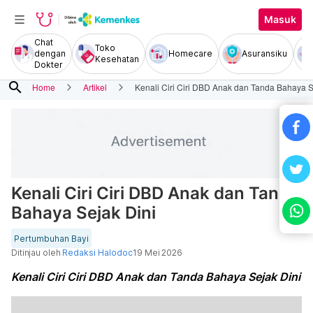
Masuk
Chat
Toko
dengan
Homecare
Asuransiku
Kesehatan
Dokter
search
Home
Artikel
Kenali Ciri Ciri DBD Anak dan Tanda Bahaya S
Kenali Ciri Ciri DBD Anak dan Tanda
Bahaya Sejak Dini
Pertumbuhan Bayi
Ditinjau oleh
Redaksi Halodoc
19 Mei 2026
Kenali Ciri Ciri DBD Anak dan Tanda Bahaya Sejak Dini