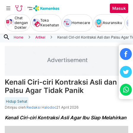
Masuk
Chat
Toko
dengan
Homecare
Asuransiku
Kesehatan
Dokter
search
Home
Artikel
Kenali Ciri-ciri Kontraksi Asli dan Palsu Agar T
Kenali Ciri-ciri Kontraksi Asli dan
Palsu Agar Tidak Panik
Hidup Sehat
Ditinjau oleh
Redaksi Halodoc
21 April 2026
Kenali Ciri-ciri Kontraksi Asli Agar Ibu Siap Melahirkan