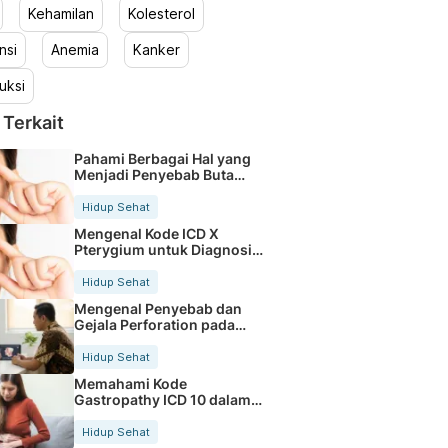
Kehamilan
Kolesterol
nsi
Anemia
Kanker
uksi
 Terkait
Pahami Berbagai Hal yang
Menjadi Penyebab Buta
Warna
Hidup Sehat
Mengenal Kode ICD X
Pterygium untuk Diagnosis
Mata
Hidup Sehat
Mengenal Penyebab dan
Gejala Perforation pada
Tubuh
Hidup Sehat
Memahami Kode
Gastropathy ICD 10 dalam
Rekam Medis Pasien
Hidup Sehat