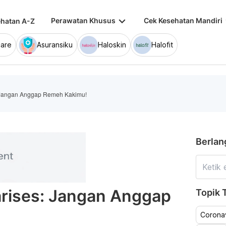
keyboard_arrow_down
keybo
Perawatan Khusus
Cek Kesehatan Mandiri
hatan A-Z
are
Asuransiku
Haloskin
Halofit
s: Jangan Anggap Remeh Kakimu!
Berlan
Varises: Jangan Anggap
Topik T
Coronav