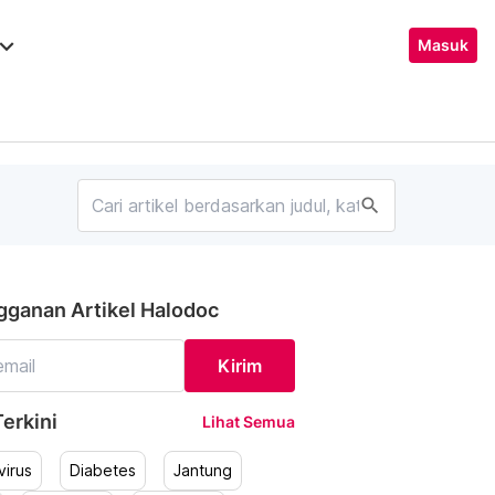
ard_arrow_down
Masuk
search
gganan Artikel Halodoc
Kirim
erkini
Lihat Semua
irus
Diabetes
Jantung