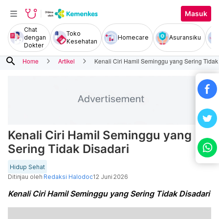
Masuk
Chat
Toko
dengan
Homecare
Asuransiku
Kesehatan
Dokter
search
Home
Artikel
Kenali Ciri Hamil Seminggu yang Sering Tidak
Kenali Ciri Hamil Seminggu yang
Sering Tidak Disadari
Hidup Sehat
Ditinjau oleh
Redaksi Halodoc
12 Juni 2026
Kenali Ciri Hamil Seminggu yang Sering Tidak Disadari