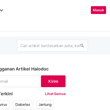
ard_arrow_down
Masuk
search
gganan Artikel Halodoc
Kirim
erkini
Lihat Semua
irus
Diabetes
Jantung