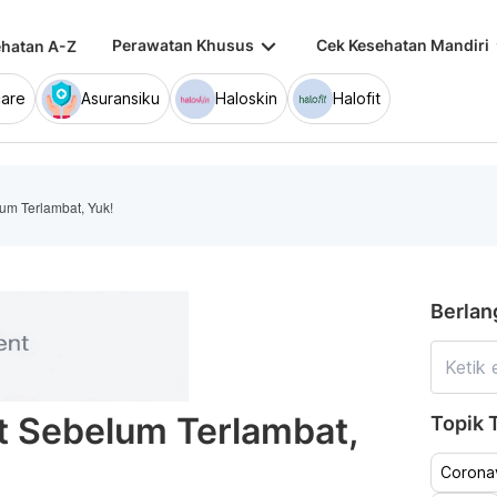
keyboard_arrow_down
keybo
Perawatan Khusus
Cek Kesehatan Mandiri
hatan A-Z
are
Asuransiku
Haloskin
Halofit
lum Terlambat, Yuk!
Berlan
at Sebelum Terlambat,
Topik T
Coronav