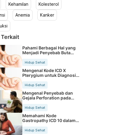
Kehamilan
Kolesterol
nsi
Anemia
Kanker
uksi
 Terkait
Pahami Berbagai Hal yang
Menjadi Penyebab Buta
Warna
Hidup Sehat
Mengenal Kode ICD X
Pterygium untuk Diagnosis
Mata
Hidup Sehat
Mengenal Penyebab dan
Gejala Perforation pada
Tubuh
Hidup Sehat
Memahami Kode
Gastropathy ICD 10 dalam
Rekam Medis Pasien
Hidup Sehat