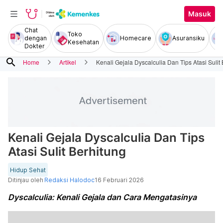
Masuk
Chat
Toko
dengan
Homecare
Asuransiku
Kesehatan
Dokter
search
Home
Artikel
Kenali Gejala Dyscalculia Dan Tips Atasi Sulit
Kenali Gejala Dyscalculia Dan Tips
Atasi Sulit Berhitung
Hidup Sehat
Ditinjau oleh
Redaksi Halodoc
16 Februari 2026
Dyscalculia: Kenali Gejala dan Cara Mengatasinya