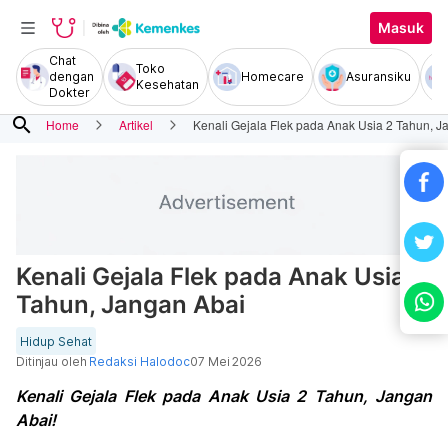
Masuk
Chat
Toko
dengan
Homecare
Asuransiku
Kesehatan
Dokter
search
Home
Artikel
Kenali Gejala Flek pada Anak Usia 2 Tahun, J
Kenali Gejala Flek pada Anak Usia 2
Tahun, Jangan Abai
Hidup Sehat
Ditinjau oleh
Redaksi Halodoc
07 Mei 2026
Kenali Gejala Flek pada Anak Usia 2 Tahun, Jangan
Abai!