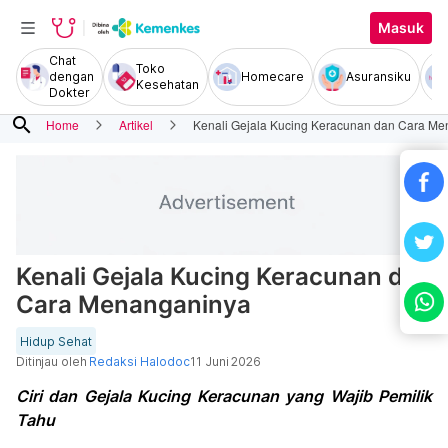
Masuk
Chat
Toko
dengan
Homecare
Asuransiku
Kesehatan
Dokter
search
Home
Artikel
Kenali Gejala Kucing Keracunan dan Cara M
Kenali Gejala Kucing Keracunan dan
Cara Menanganinya
Hidup Sehat
Ditinjau oleh
Redaksi Halodoc
11 Juni 2026
Ciri dan Gejala Kucing Keracunan yang Wajib Pemilik
Tahu