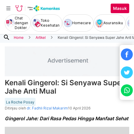
Masuk
Chat
Toko
dengan
Homecare
Asuransiku
Kesehatan
Dokter
search
Home
Artikel
Kenali Gingerol: Si Senyawa Super Jahe Anti 
Kenali Gingerol: Si Senyawa Super
Jahe Anti Mual
La Roche Posay
Ditinjau oleh
dr. Fadhli Rizal Makarim
10 April 2026
Gingerol Jahe: Dari Rasa Pedas Hingga Manfaat Sehat