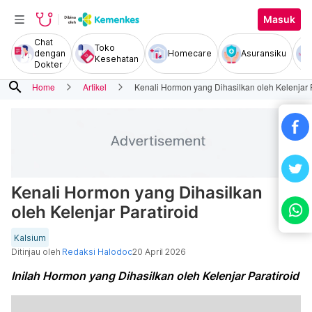
Masuk
Chat
Toko
dengan
Homecare
Asuransiku
Kesehatan
Dokter
search
Home
Artikel
Kenali Hormon yang Dihasilkan oleh Kelenjar P
Kenali Hormon yang Dihasilkan
oleh Kelenjar Paratiroid
Kalsium
Ditinjau oleh
Redaksi Halodoc
20 April 2026
Inilah Hormon yang Dihasilkan oleh Kelenjar Paratiroid