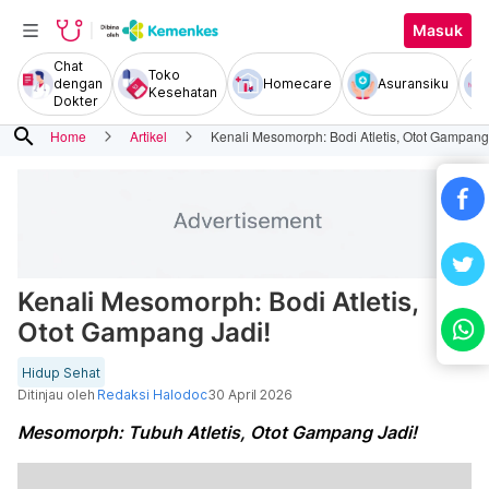
Masuk
Chat
Toko
dengan
Homecare
Asuransiku
Kesehatan
Dokter
search
Home
Artikel
Kenali Mesomorph: Bodi Atletis, Otot Gampang
Kenali Mesomorph: Bodi Atletis,
Otot Gampang Jadi!
Hidup Sehat
Ditinjau oleh
Redaksi Halodoc
30 April 2026
Mesomorph: Tubuh Atletis, Otot Gampang Jadi!