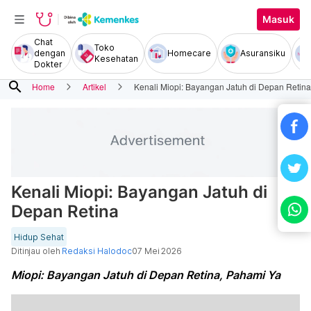
Masuk
Chat
Toko
dengan
Homecare
Asuransiku
Kesehatan
Dokter
search
Home
Artikel
Kenali Miopi: Bayangan Jatuh di Depan Retina
Kenali Miopi: Bayangan Jatuh di
Depan Retina
Hidup Sehat
Ditinjau oleh
Redaksi Halodoc
07 Mei 2026
Miopi: Bayangan Jatuh di Depan Retina, Pahami Ya