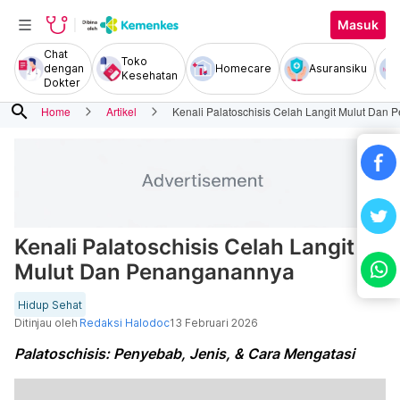
Masuk
Chat
Toko
dengan
Homecare
Asuransiku
Kesehatan
Dokter
search
Home
Artikel
Kenali Palatoschisis Celah Langit Mulut Dan
Kenali Palatoschisis Celah Langit
Mulut Dan Penanganannya
Hidup Sehat
Ditinjau oleh
Redaksi Halodoc
13 Februari 2026
Palatoschisis: Penyebab, Jenis, & Cara Mengatasi