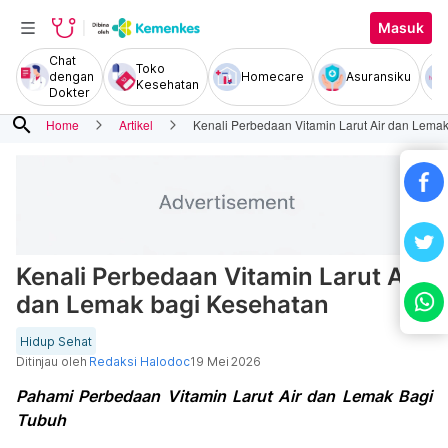
Masuk
Chat
Toko
dengan
Homecare
Asuransiku
Kesehatan
Dokter
search
Home
Artikel
Kenali Perbedaan Vitamin Larut Air dan Lema
Kenali Perbedaan Vitamin Larut Air
dan Lemak bagi Kesehatan
Hidup Sehat
Ditinjau oleh
Redaksi Halodoc
19 Mei 2026
Pahami Perbedaan Vitamin Larut Air dan Lemak Bagi
Tubuh