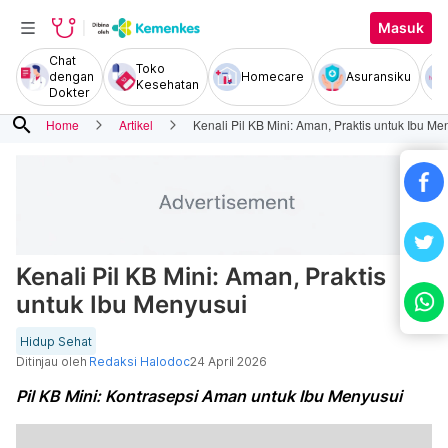
Masuk
Chat
Toko
dengan
Homecare
Asuransiku
Kesehatan
Dokter
search
Home
Artikel
Kenali Pil KB Mini: Aman, Praktis untuk Ibu Me
Kenali Pil KB Mini: Aman, Praktis
untuk Ibu Menyusui
Hidup Sehat
Ditinjau oleh
Redaksi Halodoc
24 April 2026
Pil KB Mini: Kontrasepsi Aman untuk Ibu Menyusui