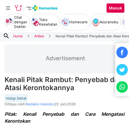
Masuk
Chat
Toko
dengan
Homecare
Asuransiku
Kesehatan
Dokter
search
Home
Artikel
Kenali Pitak Rambut: Penyebab dan Atasi Ker
Kenali Pitak Rambut: Penyebab dan
Atasi Kerontokannya
Hidup Sehat
Ditinjau oleh
Redaksi Halodoc
22 Juni 2026
Pitak: Kenali Penyebab dan Cara Mengatasi
Kerontokan