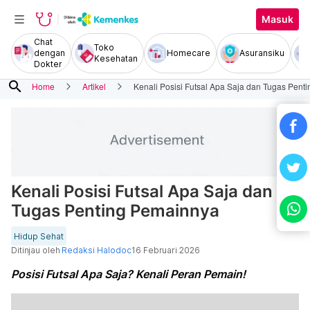
Masuk
Chat
Toko
dengan
Homecare
Asuransiku
Kesehatan
Dokter
search
Home
Artikel
Kenali Posisi Futsal Apa Saja dan Tugas Pent
Kenali Posisi Futsal Apa Saja dan
Tugas Penting Pemainnya
Hidup Sehat
Ditinjau oleh
Redaksi Halodoc
16 Februari 2026
Posisi Futsal Apa Saja? Kenali Peran Pemain!