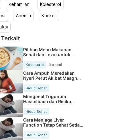
Kehamilan
Kolesterol
nsi
Anemia
Kanker
uksi
 Terkait
Pilihan Menu Makanan
Sehat dan Lezat untuk
Mengurangi Kolesterol
5 menit
Kolesterol
Cara Ampuh Meredakan
Nyeri Perut Akibat Maagh
Kambuh
Hidup Sehat
Mengenal Trigonum
Hasselbach dan Risiko
Hernia Inguinalis
Hidup Sehat
Cara Menjaga Liver
Function Tetap Sehat Setiap
Hari
Hidup Sehat