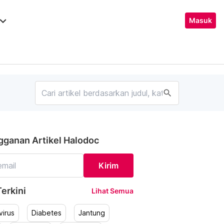
ard_arrow_down
Masuk
search
gganan Artikel Halodoc
Kirim
erkini
Lihat Semua
irus
Diabetes
Jantung