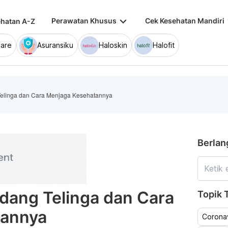
keyboard_arrow_down
keybo
Perawatan Khusus
Cek Kesehatan Mandiri
hatan A-Z
are
Asuransiku
Haloskin
Halofit
Telinga dan Cara Menjaga Kesehatannya
Berlan
ndang Telinga dan Cara
Topik T
tannya
Coronav