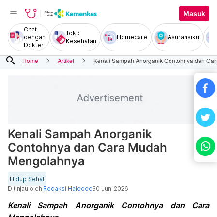
Masuk
Chat
Toko
dengan
Homecare
Asuransiku
Kesehatan
Dokter
search
Home
Artikel
Kenali Sampah Anorganik Contohnya dan Ca
Kenali Sampah Anorganik
Contohnya dan Cara Mudah
Mengolahnya
Hidup Sehat
Ditinjau oleh
Redaksi Halodoc
30 Juni 2026
Kenali Sampah Anorganik Contohnya dan Cara