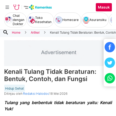
Masuk
Chat
Toko
dengan
Homecare
Asuransiku
Kesehatan
Dokter
search
Home
Artikel
Kenali Tulang Tidak Beraturan: Bentuk, Contoh
Kenali Tulang Tidak Beraturan:
Bentuk, Contoh, dan Fungsi
Hidup Sehat
Ditinjau oleh
Redaksi Halodoc
18 Mei 2026
Tulang yang berbentuk tidak beraturan yaitu: Kenali
Yuk!