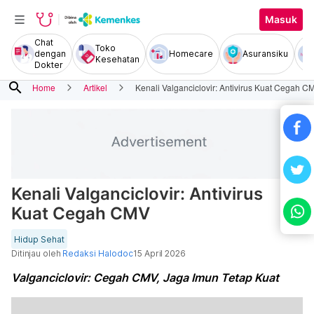
Masuk
Chat
Toko
dengan
Homecare
Asuransiku
Kesehatan
Dokter
search
Home
Artikel
Kenali Valganciclovir: Antivirus Kuat Cegah C
Kenali Valganciclovir: Antivirus
Kuat Cegah CMV
Hidup Sehat
Ditinjau oleh
Redaksi Halodoc
15 April 2026
Valganciclovir: Cegah CMV, Jaga Imun Tetap Kuat