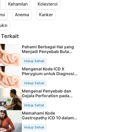
Kehamilan
Kolesterol
nsi
Anemia
Kanker
uksi
 Terkait
Pahami Berbagai Hal yang
Menjadi Penyebab Buta
Warna
Hidup Sehat
Mengenal Kode ICD X
Pterygium untuk Diagnosis
Mata
Hidup Sehat
Mengenal Penyebab dan
Gejala Perforation pada
Tubuh
Hidup Sehat
Memahami Kode
Gastropathy ICD 10 dalam
Rekam Medis Pasien
Hidup Sehat