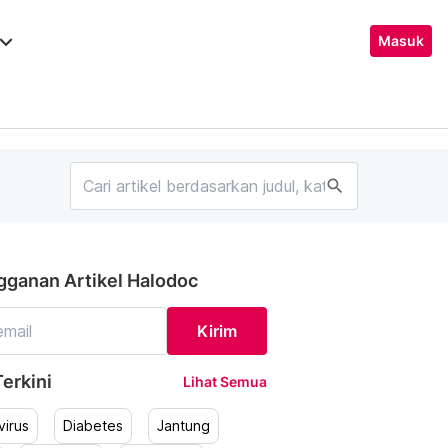
ard_arrow_down
Masuk
search
gganan Artikel Halodoc
Kirim
erkini
Lihat Semua
irus
Diabetes
Jantung