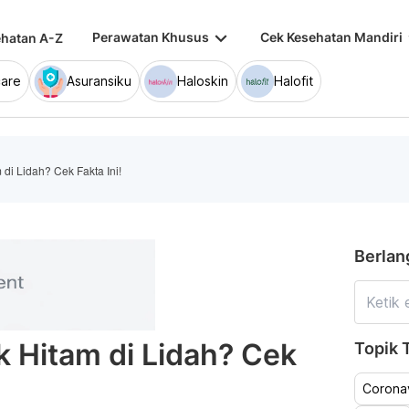
keyboard_arrow_down
keybo
Perawatan Khusus
Cek Kesehatan Mandiri
hatan A-Z
are
Asuransiku
Haloskin
Halofit
di Lidah? Cek Fakta Ini!
Berlan
k Hitam di Lidah? Cek
Topik T
Coronav