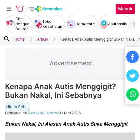
Masuk
Chat
Toko
dengan
Homecare
Asuransiku
Kesehatan
Dokter
search
Home
Artikel
Kenapa Anak Autis Menggigit? Bukan Nakal, I
Kenapa Anak Autis Menggigit?
Bukan Nakal, Ini Sebabnya
Hidup Sehat
Ditinjau oleh
Redaksi Halodoc
11 Mei 2026
Bukan Nakal, Ini Alasan Anak Autis Suka Menggigit