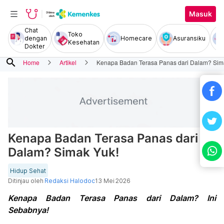
Masuk
Chat
Toko
dengan
Homecare
Asuransiku
Kesehatan
Dokter
search
Home
Artikel
Kenapa Badan Terasa Panas dari Dalam? Sim
Kenapa Badan Terasa Panas dari
Dalam? Simak Yuk!
Hidup Sehat
Ditinjau oleh
Redaksi Halodoc
13 Mei 2026
Kenapa Badan Terasa Panas dari Dalam? Ini
Sebabnya!