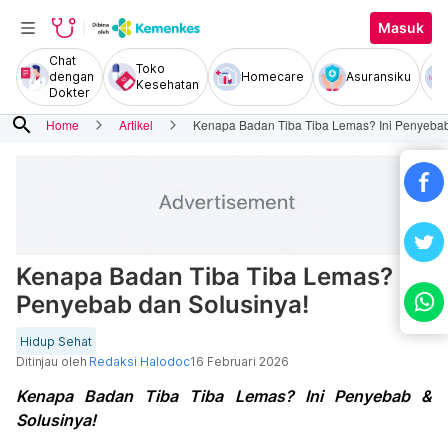
Masuk
Chat
Toko
dengan
Homecare
Asuransiku
Kesehatan
Dokter
search
Home
Artikel
Kenapa Badan Tiba Tiba Lemas? Ini Penyebab
Kenapa Badan Tiba Tiba Lemas? Ini
Penyebab dan Solusinya!
Hidup Sehat
Ditinjau oleh
Redaksi Halodoc
16 Februari 2026
Kenapa Badan Tiba Tiba Lemas? Ini Penyebab &
Solusinya!