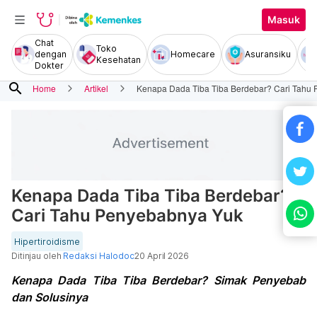
Masuk
Chat
Toko
dengan
Homecare
Asuransiku
Kesehatan
Dokter
search
Home
Artikel
Kenapa Dada Tiba Tiba Berdebar? Cari Tahu
Kenapa Dada Tiba Tiba Berdebar?
Cari Tahu Penyebabnya Yuk
Hipertiroidisme
Ditinjau oleh
Redaksi Halodoc
20 April 2026
Kenapa Dada Tiba Tiba Berdebar? Simak Penyebab
dan Solusinya