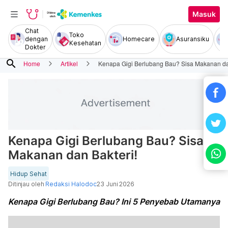
Masuk
Chat
Toko
dengan
Homecare
Asuransiku
Kesehatan
Dokter
search
Home
Artikel
Kenapa Gigi Berlubang Bau? Sisa Makanan da
Kenapa Gigi Berlubang Bau? Sisa
Makanan dan Bakteri!
Hidup Sehat
Ditinjau oleh
Redaksi Halodoc
23 Juni 2026
Kenapa Gigi Berlubang Bau? Ini 5 Penyebab Utamanya