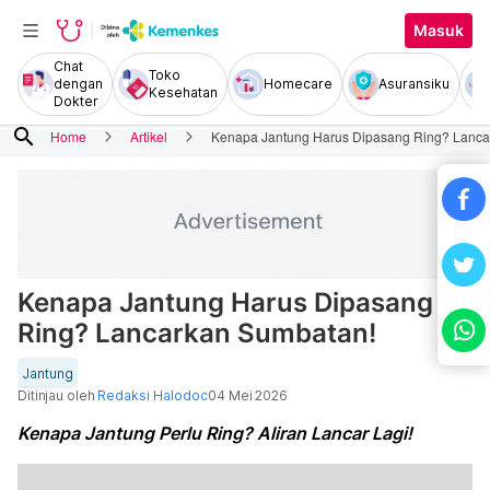
Masuk
Chat
Toko
dengan
Homecare
Asuransiku
Kesehatan
Dokter
search
Home
Artikel
Kenapa Jantung Harus Dipasang Ring? Lanca
Kenapa Jantung Harus Dipasang
Ring? Lancarkan Sumbatan!
Jantung
Ditinjau oleh
Redaksi Halodoc
04 Mei 2026
Kenapa Jantung Perlu Ring? Aliran Lancar Lagi!