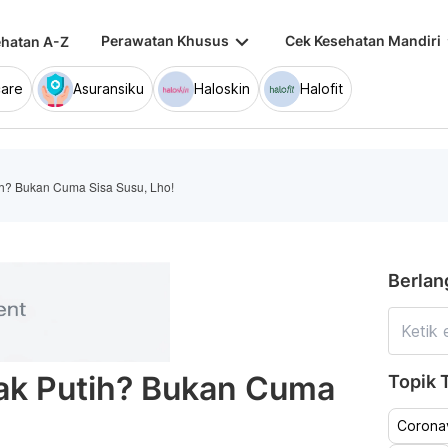
keyboard_arrow_down
keybo
Perawatan Khusus
Cek Kesehatan Mandiri
hatan A-Z
are
Asuransiku
Haloskin
Halofit
h? Bukan Cuma Sisa Susu, Lho!
Berlan
ak Putih? Bukan Cuma
Topik T
Coronav