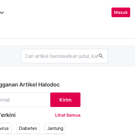
ard_arrow_down
Masuk
search
gganan Artikel Halodoc
Kirim
erkini
Lihat Semua
irus
Diabetes
Jantung