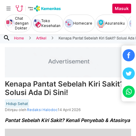
Masuk
Chat
Toko
dengan
Homecare
Asuransiku
Kesehatan
Dokter
search
Home
Artikel
Kenapa Pantat Sebelah Kiri Sakit? Solusi Ada D
Kenapa Pantat Sebelah Kiri Sakit?
Solusi Ada Di Sini!
Hidup Sehat
Ditinjau oleh
Redaksi Halodoc
14 April 2026
Pantat Sebelah Kiri Sakit? Kenali Penyebab & Atasinya